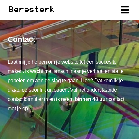
ngen
Contact
erklaring
Laat mij je helpen om je website tot een succes te
maken. Ik wacht met smacht naar je verhaal en sta te
oneel
popelen om aan de slag te gaan! Hoe? Dat kom ik je
onele
s zijn
graag persoonlijk uitleggen. Vul het onderstaande
kelijk om
contactformulier in en ik neem
binnen 48 uur
contact
bsite te
met je op.
ken. Ze
 gebruikt
asisfuncties
der deze