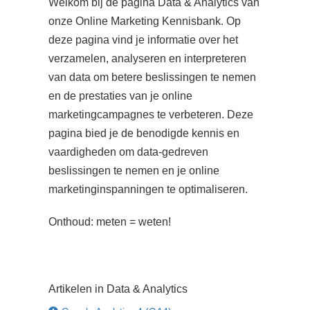
Welkom bij de pagina Data & Analytics van
s kan de
onze Online Marketing Kennisbank. Op
e niet
deze pagina vind je informatie over het
oneren.
verzamelen, analyseren en interpreteren
ieken
van data om betere beslissingen te nemen
ische
en de prestaties van je online
s worden
marketingcampagnes te verbeteren. Deze
kt om
pagina bied je de benodigde kennis en
em
vaardigheden om data-gedreven
tie te
beslissingen te nemen en je online
elen over
marketinginspanningen te optimaliseren.
drag van
zoeker op
Onthoud: meten = weten!
site.
ing
ingcookies
Artikelen in Data & Analytics
 gebruikt
oekers te