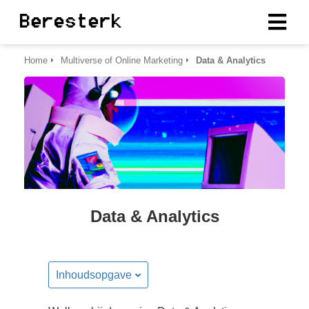
Home
Multiverse of Online Marketing
Data & Analytics
ngen
erklaring
oneel
onele
s zijn
Data & Analytics
kelijk om
bsite te
ken. Ze
 gebruikt
Inhoudsopgave
asisfuncties
der deze