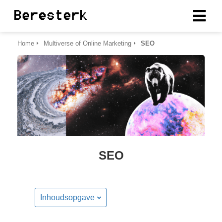
Home
Multiverse of Online Marketing
SEO
ngen
erklaring
oneel
onele
s zijn
SEO
kelijk om
bsite te
ken. Ze
 gebruikt
Inhoudsopgave
asisfuncties
der deze