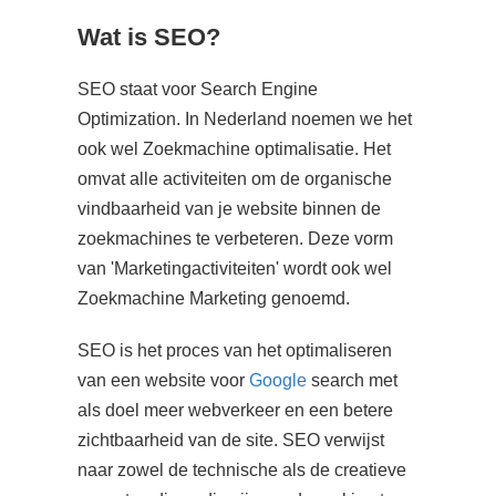
s kan de
Wat is SEO?
e niet
oneren.
SEO staat voor Search Engine
ieken
Optimization. In Nederland noemen we het
ische
ook wel Zoekmachine optimalisatie. Het
s worden
omvat alle activiteiten om de organische
kt om
vindbaarheid van je website binnen de
em
zoekmachines te verbeteren. Deze vorm
tie te
van 'Marketingactiviteiten' wordt ook wel
elen over
Zoekmachine Marketing genoemd.
drag van
zoeker op
SEO is het proces van het optimaliseren
site.
van een website voor
Google
search met
ing
als doel meer webverkeer en een betere
ingcookies
zichtbaarheid van de site. SEO verwijst
 gebruikt
naar zowel de technische als de creatieve
oekers te