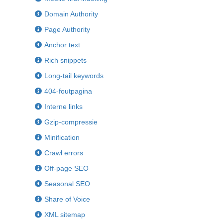
Domain Authority
Page Authority
Anchor text
Rich snippets
Long-tail keywords
404-foutpagina
Interne links
Gzip-compressie
Minification
Crawl errors
Off-page SEO
Seasonal SEO
Share of Voice
XML sitemap