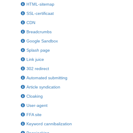
HTML-sitemap
SSL-certificaat
CDN
Breadcrumbs
Google Sandbox
Splash page
Link juice
302 redirect
Automated submitting
Article syndication
Cloaking
User-agent
FFA site
Keyword cannibalization
Pagejacking