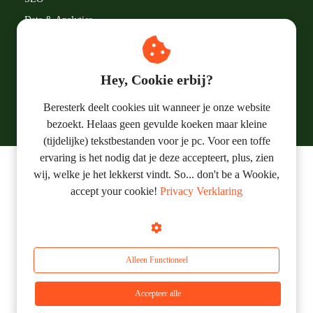
Data & Analytics
Google LLC
Marketingtermen
Hey, Cookie erbij?
Online Marketing
Beresterk deelt cookies uit wanneer je onze website
bezoekt. Helaas geen gevulde koeken maar kleine
(tijdelijke) tekstbestanden voor je pc. Voor een toffe
ervaring is het nodig dat je deze accepteert, plus, zien
wij, welke je het lekkerst vindt. So... don't be a Wookie,
© 2019 - 2023 Beresterk Online Marketing
accept your cookie!
Privacy Verklaring
Alleen Functioneel
Beresterk krijgt 5 sterren gebaseerd
op
5 klantbeoordelingen
Accepteer alle
100%
van de klanten zou ons aanbevelen als bureau.