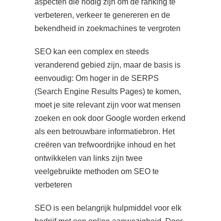
aspecten die nodig zijn om de ranking te
 op de
verbeteren, verkeer te genereren en de
e. Hierdoor
bekendheid in zoekmachines te vergroten
 website-
ren
SEO kan een complex en steeds
nte
veranderend gebied zijn, maar de basis is
enties
eenvoudig: Om hoger in de SERPS
gebaseerd
(Search Engine Results Pages) te komen,
 gedrag van
ezoeker.
moet je site relevant zijn voor wat mensen
zoeken en ook door Google worden erkend
als een betrouwbare informatiebron. Het
uren
creëren van trefwoordrijke inhoud en het
ontwikkelen van links zijn twee
veelgebruikte methoden om SEO te
verbeteren
SEO is een belangrijk hulpmiddel voor elk