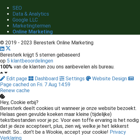
SEO
Data & Analytics
Google LLC
Marketingtermen
Online Marketing
© 2019 - 2023 Beresterk Online Marketing
Beresterk krijgt 5 sterren gebaseerd
op
5 klantbeoordelingen
100%
van de klanten zou ons aanbevelen als bureau.
Edit page
Dashboard
Settings
Website Design
Page cached on Fri. 7 Aug 14:59
Renew cache
Hey, Cookie erbij?
Beresterk deelt cookies uit wanneer je onze website bezoekt.
Helaas geen gevulde koeken maar kleine (tijdelijke)
tekstbestanden voor je pc. Voor een toffe ervaring is het nodig
dat je deze accepteert, plus, zien wij, welke je het lekkerst
vindt. So... don't be a Wookie, accept your cookie!
Privacy
Verklaring