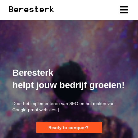
Beresterk
helpt jouw bedrijf groeien!
D
o
o
r
h
e
t
i
m
p
l
e
m
e
n
t
e
r
e
n
v
a
n
S
E
O
e
n
h
e
t
m
a
k
e
n
v
a
n
G
o
o
g
l
e
-
p
r
o
o
f
w
e
b
s
i
t
e
s
.
Ready to conquer?