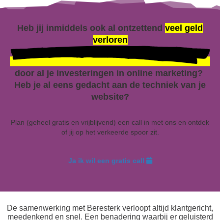
Heb jij inmiddels ook al ontzettend
veel geld
verloren
door al je investeringen in online marketing?
Heb je al eens gedacht aan de techniek van je
website?
Plan (geheel gratis en vrijblijvend) een call in met ons en ontdek
of jij op het verkeerde spoor zit.
Ja ik wil een gratis call
De samenwerking met Beresterk verloopt altijd klantgericht,
meedenkend en snel. Een benadering waarbij er geluisterd