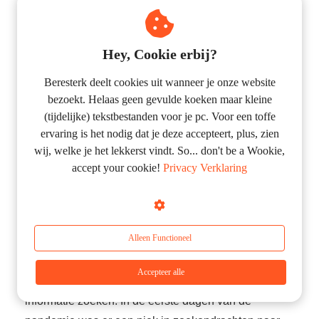
Google's May 2020 Core Update was een van de
grootste updates van de afgelopen jaren, die voor
veel websites zware ranking flux en ranking
Hey, Cookie erbij?
veranderingen veroorzaakte. Het is de op één na
Beresterk deelt cookies uit wanneer je onze website
hoogste Core Update na de "Medic"-update van
bezoekt. Helaas geen gevulde koeken maar kleine
augustus 2018.
(tijdelijke) tekstbestanden voor je pc. Voor een toffe
ervaring is het nodig dat je deze accepteert, plus, zien
Google May 2020 Core Update rolling out (SEL)
wij, welke je het lekkerst vindt. So... don't be a Wookie,
accept your cookie!
Privacy Verklaring
COVID-19 Pandemie - 11 maart, 2020
Alleen Functioneel
De uitbraak van COVID-19 heeft een ingrijpend effect
Accepteer alle
gehad op de manier waarop consumenten online
informatie zoeken. In de eerste dagen van de