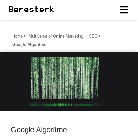
ngen
Home
Multiverse of Online Marketing
SEO
erklaring
Google Algoritme
oneel
onele
s zijn
kelijk om
bsite te
ken. Ze
 gebruikt
asisfuncties
Google Algoritme
der deze