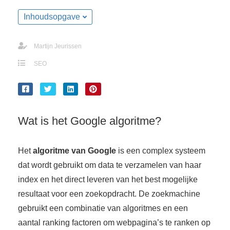
s kan de
Inhoudsopgave
e niet
oneren.
Martijn Jeurissen
ieken
SEO
ische
s worden
kt om
em
tie te
Wat is het Google algoritme?
elen over
drag van
Het
algoritme van Google
is een complex systeem
zoeker op
dat wordt gebruikt om data te verzamelen van haar
site.
index en het direct leveren van het best mogelijke
ing
resultaat voor een zoekopdracht. De zoekmachine
ingcookies
gebruikt een combinatie van algoritmes en een
 gebruikt
aantal ranking factoren om webpagina’s te ranken op
oekers te