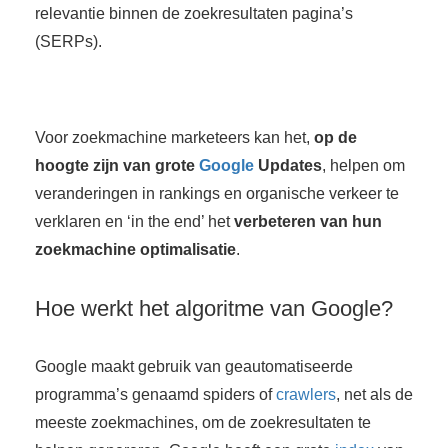
relevantie binnen de zoekresultaten pagina’s
 op de
(SERPs).
e. Hierdoor
 website-
ren
nte
Voor zoekmachine marketeers kan het,
op de
enties
gebaseerd
hoogte zijn van grote
Google
Updates
, helpen om
 gedrag van
veranderingen in rankings en organische verkeer te
ezoeker.
verklaren en ‘in the end’ het
verbeteren van hun
zoekmachine optimalisatie
.
uren
Hoe werkt het algoritme van Google?
Google maakt gebruik van geautomatiseerde
programma’s genaamd spiders of
crawlers
, net als de
meeste zoekmachines, om de zoekresultaten te