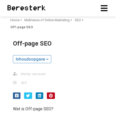
Home
Multiverse of Online Marketing
SEO
Off-page SEO
ngen
erklaring
Off-page SEO
Inhoudsopgave
oneel
onele
Martijn Jeurissen
s zijn
kelijk om
SEO
bsite te
ken. Ze
 gebruikt
asisfuncties
Wat is Off-page SEO?
der deze