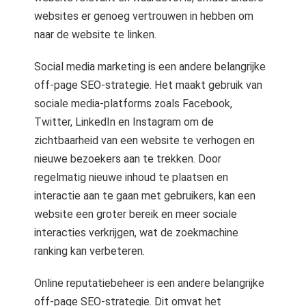
 op de
websites er genoeg vertrouwen in hebben om
e. Hierdoor
naar de website te linken.
 website-
ren
Social media marketing is een andere belangrijke
nte
off-page SEO-strategie. Het maakt gebruik van
enties
sociale media-platforms zoals Facebook,
gebaseerd
Twitter, LinkedIn en Instagram om de
 gedrag van
zichtbaarheid van een website te verhogen en
ezoeker.
nieuwe bezoekers aan te trekken. Door
regelmatig nieuwe inhoud te plaatsen en
uren
interactie aan te gaan met gebruikers, kan een
website een groter bereik en meer sociale
interacties verkrijgen, wat de zoekmachine
ranking kan verbeteren.
Online reputatiebeheer is een andere belangrijke
off-page SEO-strategie. Dit omvat het