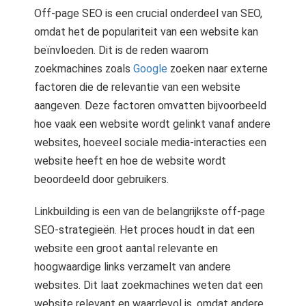
s kan de
Off-page SEO is een crucial onderdeel van SEO,
e niet
omdat het de populariteit van een website kan
oneren.
beïnvloeden. Dit is de reden waarom
ieken
zoekmachines zoals
Google
zoeken naar externe
factoren die de relevantie van een website
ische
s worden
aangeven. Deze factoren omvatten bijvoorbeeld
kt om
hoe vaak een website wordt gelinkt vanaf andere
em
websites, hoeveel sociale media-interacties een
tie te
website heeft en hoe de website wordt
elen over
beoordeeld door gebruikers.
drag van
zoeker op
Linkbuilding is een van de belangrijkste off-page
site.
SEO-strategieën. Het proces houdt in dat een
ing
website een groot aantal relevante en
hoogwaardige links verzamelt van andere
ingcookies
websites. Dit laat zoekmachines weten dat een
 gebruikt
oekers te
website relevant en waardevol is, omdat andere