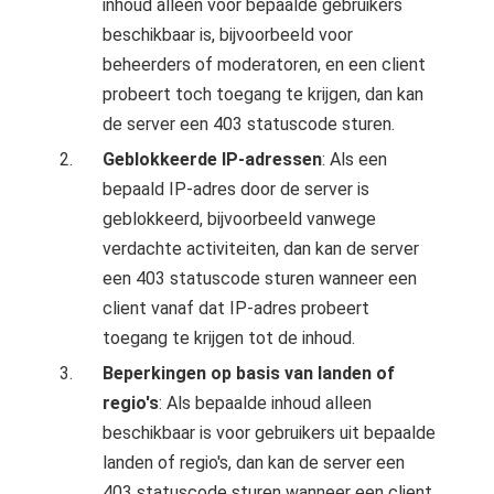
inhoud alleen voor bepaalde gebruikers
 op de
beschikbaar is, bijvoorbeeld voor
e. Hierdoor
beheerders of moderatoren, en een client
 website-
probeert toch toegang te krijgen, dan kan
ren
de server een 403 statuscode sturen.
nte
enties
Geblokkeerde IP-adressen
: Als een
gebaseerd
bepaald IP-adres door de server is
 gedrag van
geblokkeerd, bijvoorbeeld vanwege
ezoeker.
verdachte activiteiten, dan kan de server
een 403 statuscode sturen wanneer een
uren
client vanaf dat IP-adres probeert
toegang te krijgen tot de inhoud.
Beperkingen op basis van landen of
regio's
: Als bepaalde inhoud alleen
beschikbaar is voor gebruikers uit bepaalde
landen of regio's, dan kan de server een
403 statuscode sturen wanneer een client