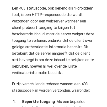
s kan de
e niet
Een 403 statuscode, ook bekend als "Forbidden"
oneren.
fout, is een HTTP-responscode die wordt
verzonden door een webserver wanneer een
ieken
client probeert toegang te krijgen tot
ische
beschermde inhoud, maar de server weigert deze
s worden
toegang te verlenen, ondanks dat de client over
kt om
geldige authenticatie-informatie beschikt. Dit
em
betekent dat de server aangeeft dat de client
tie te
elen over
niet bevoegd is om deze inhoud te bekijken en te
drag van
gebruiken, hoewel hij wel over de juiste
zoeker op
verificatie-informatie beschikt.
site.
Er zijn verschillende redenen waarom een 403
ing
statuscode kan worden verzonden, waaronder:
ingcookies
 gebruikt
Beperkte toegang
: Als een bepaalde
oekers te