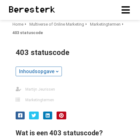
Home
Multiverse of Online Marketing
Marketingtermen
403 statuscode
ngen
erklaring
403 statuscode
Inhoudsopgave
oneel
onele
Martijn Jeurissen
s zijn
kelijk om
Marketingtermen
bsite te
ken. Ze
 gebruikt
asisfuncties
Wat is een 403 statuscode?
der deze