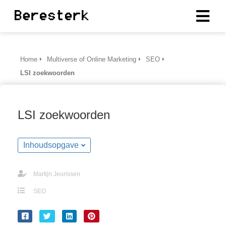
ngen
Home
Multiverse of Online Marketing
SEO
erklaring
LSI zoekwoorden
LSI zoekwoorden
oneel
onele
Inhoudsopgave
s zijn
kelijk om
bsite te
Martijn Jeurissen
ken. Ze
SEO
 gebruikt
asisfuncties
der deze