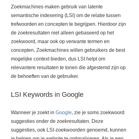
 op de
Zoekmachines maken gebruik van latente
e. Hierdoor
semantische indexering (LSI) om de relatie tussen
 website-
trefwoorden en concepten te begrijpen. Hierdoor zijn
ren
de zoekresultaten niet alleen gebaseerd op het
nte
zoekwoord, maar ook op verwante termen en
enties
gebaseerd
concepten. Zoekmachines willen gebruikers de best
 gedrag van
mogelijke context bieden, dus LSI helpt om
ezoeker.
relevantere resultaten te tonen die afgestemd zijn op
de behoeften van de gebruiker.
uren
LSI Keywords in Google
Wanneer je zoekt in
Google
, zie je soms zoekwoord
suggesties onder de zoekresultaten. Deze
suggesties, ook LSI-zoekwoorden genoemd, kunnen
je helpen om je website te optimaliseren. Als je een