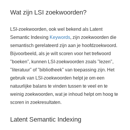
s kan de
e niet
Wat zijn LSI zoekwoorden?
oneren.
ieken
LSI-zoekwoorden, ook wel bekend als Latent
Semantic Indexing
Keywords
, zijn zoekwoorden die
ische
s worden
semantisch gerelateerd zijn aan je hoofdzoekwoord.
kt om
Bijvoorbeeld, als je wilt scoren voor het trefwoord
em
"boeken", kunnen LSI-zoekwoorden zoals "lezen",
tie te
"literatuur" of "bibliotheek" van toepassing zijn. Het
elen over
gebruik van LSI-zoekwoorden helpt je om een
drag van
natuurlijke balans te vinden tussen te veel en te
zoeker op
site.
weinig zoekwoorden, wat je inhoud helpt om hoog te
scoren in zoekresultaten.
ing
ingcookies
Latent Semantic Indexing
 gebruikt
oekers te