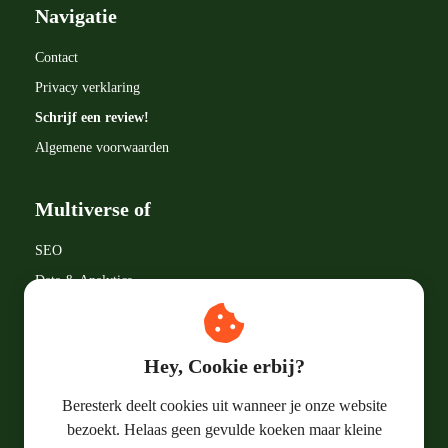
Navigatie
Contact
Privacy verklaring
Schrijf een review!
Algemene voorwaarden
Multiverse of
SEO
Data & Analytics
Google LLC
Marketingtermen
Hey, Cookie erbij?
Online Marketing
Beresterk deelt cookies uit wanneer je onze website
bezoekt. Helaas geen gevulde koeken maar kleine