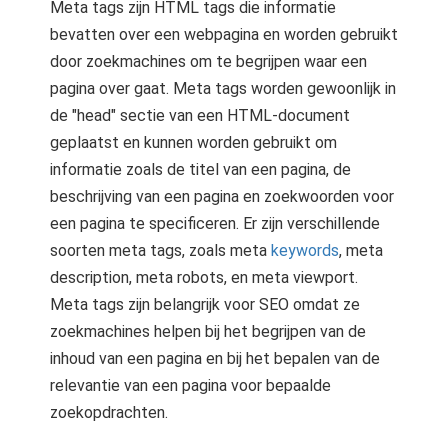
Meta tags zijn HTML tags die informatie
s kan de
e niet
bevatten over een webpagina en worden gebruikt
oneren.
door zoekmachines om te begrijpen waar een
pagina over gaat. Meta tags worden gewoonlijk in
ieken
de "head" sectie van een HTML-document
ische
geplaatst en kunnen worden gebruikt om
s worden
informatie zoals de titel van een pagina, de
kt om
beschrijving van een pagina en zoekwoorden voor
em
een pagina te specificeren. Er zijn verschillende
tie te
elen over
soorten meta tags, zoals meta
keywords
, meta
drag van
description, meta robots, en meta viewport.
zoeker op
Meta tags zijn belangrijk voor SEO omdat ze
site.
zoekmachines helpen bij het begrijpen van de
inhoud van een pagina en bij het bepalen van de
ing
relevantie van een pagina voor bepaalde
ingcookies
zoekopdrachten.
 gebruikt
oekers te