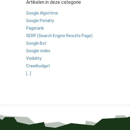
Artikelen in deze categorie
 op de
e. Hierdoor
Google Algoritme
 website-
Google Penalty
ren
Pagerank
nte
SERP (Search Engine Results Page)
enties
Google Bot
gebaseerd
Google-index
 gedrag van
Visibility
ezoeker.
Crawlbudget
[...]
uren