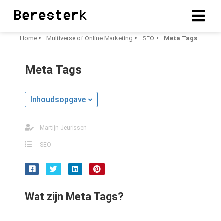
Home
Multiverse of Online Marketing
SEO
Meta Tags
ngen
Meta Tags
erklaring
Inhoudsopgave
oneel
Martijn Jeurissen
onele
s zijn
SEO
kelijk om
bsite te
ken. Ze
 gebruikt
Wat zijn Meta Tags?
asisfuncties
der deze