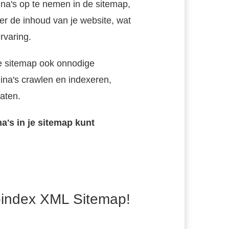
a's op te nemen in de sitemap,
r de inhoud van je website, wat
de "noindex" tag gebruiken. Dit vertelt de algoritmen..
rvaring.
e sitemap ook onnodige
ina's crawlen en indexeren,
taten.
na's in je sitemap kunt
oindex XML Sitemap!