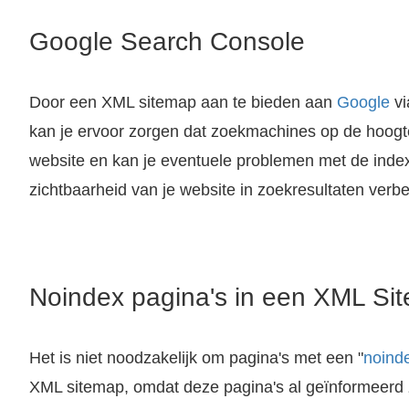
Google Search Console
Door een XML sitemap aan te bieden aan
Google
vi
kan je ervoor zorgen dat zoekmachines op de hoogte
website en kan je eventuele problemen met de index
Hier vind je informatie over het bedrijf Google, zijn geschiedenis, producten, diensten, strategieën, en hoe het een van de grootste Tech bedri
zichtbaarheid van je website in zoekresultaten verbe
Noindex pagina's in een XML Si
Het is niet noodzakelijk om pagina's met een "
noind
XML sitemap, omdat deze pagina's al geïnformeerd z