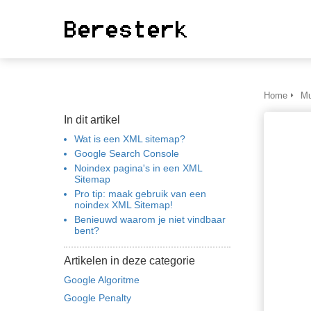
oniem informatie te
rzamelen over het
drag van een
zoeker op de
bsite.
Home
Mu
rketing
In dit artikel
rketingcookies
Wat is een XML sitemap?
rden gebruikt om
Google Search Console
zoekers te volgen
Noindex pagina's in een XML
 de website.
Sitemap
Pro tip: maak gebruik van een
erdoor kunnen
noindex XML Sitemap!
bsite-eigenaren
Benieuwd waarom je niet vindbaar
levante advertenties
bent?
nen gebaseerd op
Artikelen in deze categorie
t gedrag van deze
zoeker.
Google Algoritme
Google Penalty