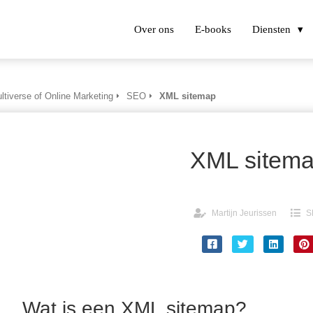
Over ons
E-books
Diensten
ltiverse of Online Marketing
SEO
XML sitemap
XML sitem
Martijn Jeurissen
S
Wat is een XML sitemap?