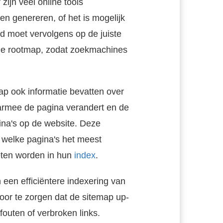
ijn veel online tools
n genereren, of het is mogelijk
d moet vervolgens op de juiste
 de rootmap, zodat zoekmachines
p ook informatie bevatten over
aarmee de pagina verandert en de
gina's op de website. Deze
 welke pagina's het meest
eten worden in hun
index
.
een efficiëntere indexering van
voor te zorgen dat de sitemap up-
Wat is de Google-index? De Google-index is een database waarin alle websites en pagina’s, die Google kent, in zijn opgeslagen. Het is belangrijk dat de inhoud van een website in deze database moet voorkomen om..
fouten of verbroken links.