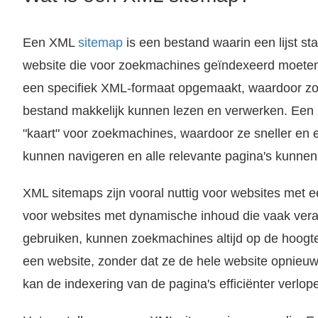
Een XML
sitemap
is een bestand waarin een lijst st
website die voor zoekmachines geïndexeerd moeten 
een specifiek XML-formaat opgemaakt, waardoor zoe
bestand makkelijk kunnen lezen en verwerken. Een 
Wat is een Sitemap? Een sitemap is een bestand of een pagina op een website waarop de structuur van de website wordt weergegeven, inclusief de links naar alle pagina's op de website. Dit kan in de vorm van een..
"kaart" voor zoekmachines, waardoor ze sneller en e
kunnen navigeren en alle relevante pagina's kunnen
XML sitemaps zijn vooral nuttig voor websites met e
voor websites met dynamische inhoud die vaak vera
gebruiken, kunnen zoekmachines altijd op de hoogt
een website, zonder dat ze de hele website opnieuw
kan de indexering van de pagina's efficiënter verlop