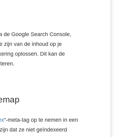
a de Google Search Console,
 zijn van de inhoud op je
ering oplossen. Dit kan de
jven ter wereld is geworden.
teren.
temap
ex
"-meta-tag op te nemen in een
ijn dat ze niet geïndexeerd