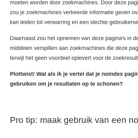
moeten worden door zoekmachines. Door deze pagin
zou je zoekmachines verkeerde informatie geven ove
Wat is noindex? Als je niet wilt dat een specifieke pagina op je website door zoekmachines wordt geïndexeerd, kun je in de HTML-code voor die pagina 
kan leiden tot verwarring en een slechte gebruikerse
Daarnaast zou het opnemen van deze pagina's in d
middelen verspillen aan zoekmachines die deze pag
terwijl het geen voordeel oplevert voor de zoekresul
Plottwist! Wat als ik je vertel dat je noindex pagi
gebruiken om je resultaten op te schonen?
Pro tip: maak gebruik van een n