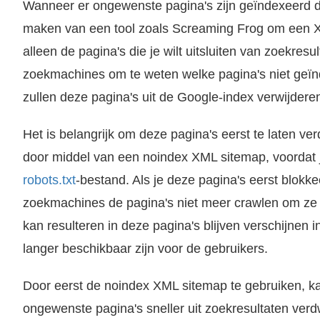
Wanneer er ongewenste pagina's zijn geïndexeerd d
maken van een tool zoals Screaming Frog om een 
alleen de pagina's die je wilt uitsluiten van zoekresul
zoekmachines om te weten welke pagina's niet geï
zullen deze pagina's uit de Google-index verwijdere
Het is belangrijk om deze pagina's eerst te laten ver
door middel van een noindex XML sitemap, voordat je
robots.txt
-bestand. Als je deze pagina's eerst blokkee
zoekmachines de pagina's niet meer crawlen om ze ui
kan resulteren in deze pagina's blijven verschijnen in
langer beschikbaar zijn voor de gebruikers.
rver wordt geplaatst en dat bepaalt welke pagina's of delen van een website toegankelijk zijn voor zoekmachine crawlers. Dit bestand wordt gewoonlijk..
Door eerst de noindex XML sitemap te gebruiken, ka
ongewenste pagina's sneller uit zoekresultaten verdwij