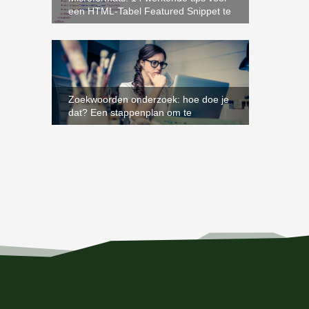
een HTML-Tabel Featured Snippet te
verdienen (duw je concurrent naar
beneden)!
Zoekwoorden onderzoek: hoe doe je
dat? Een stappenplan om te
domineren in Google!