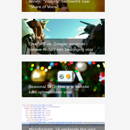
Ahrefs: "Visibility" hernoemd naar
"Share of Voice"
ChatGPT vs. Google: vormt de
nieuwe AI-Tool een bedreiging voor
Google en SEO-specialisten?
Seasonal SEO: Hoe je je website
kunt optimaliseren voor
zoekopdrachten gerelateerd aan
seizoenen en evenementen
Microformats: 14 werkende tips voor