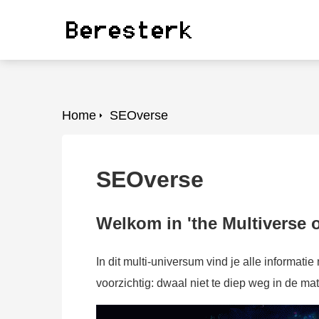
oniem informatie te
rzamelen over het
drag van een
zoeker op de
bsite.
rketing
Home
SEOverse
rketingcookies
rden gebruikt om
zoekers te volgen
SEOverse
 de website.
erdoor kunnen
bsite-eigenaren
Welkom in 'the Multiverse 
levante advertenties
nen gebaseerd op
In dit multi-universum vind je alle informatie
t gedrag van deze
voorzichtig: dwaal niet te diep weg in de mate
zoeker.