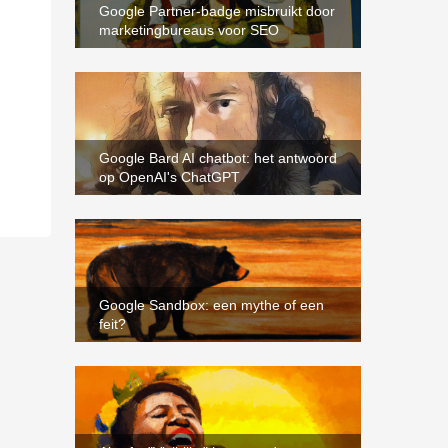
Google Partner-badge misbruikt door
marketingbureaus voor SEO
Google Bard AI chatbot: het antwoord
op OpenAI's ChatGPT
Google Sandbox: een mythe of een
feit?