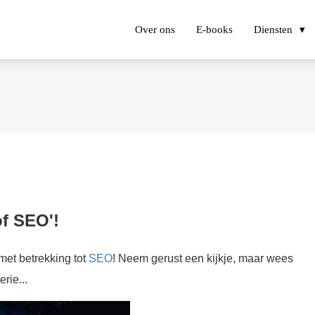
Over ons
E-books
Diensten
of SEO'!
 met betrekking tot
SEO
! Neem gerust een kijkje, maar wees
rie...
Hier vind je alle informatie over hoe je je website kunt optimaliseren voor zoekmachines zoals Google, Bing en Yahoo.